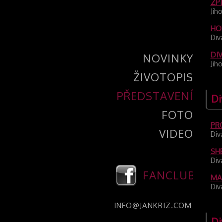
ZPÍ
Jih
HO
Div
DI
NOVINKY
Jih
ŽIVOTOPIS
PŘEDSTAVENÍ
Di
FOTO
PR
VIDEO
Div
SH
Div
FANCLUB
MA
Div
INFO@JANKRIZ.COM
Di