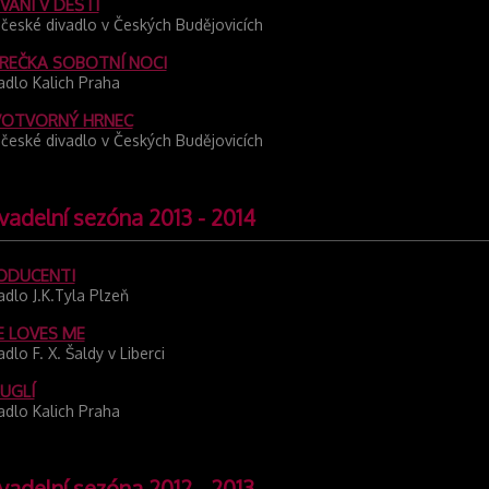
VÁNÍ V DEŠTI
očeské divadlo v Českých Budějovicích
REČKA SOBOTNÍ NOCI
adlo Kalich Praha
VOTVORNÝ HRNEC
očeské divadlo v Českých Budějovicích
vadelní sezóna 2013 - 2014
ODUCENTI
adlo J.K.Tyla Plzeň
E LOVES ME
adlo F. X. Šaldy v Liberci
UGLÍ
adlo Kalich Praha
vadelní sezóna 2012 - 2013