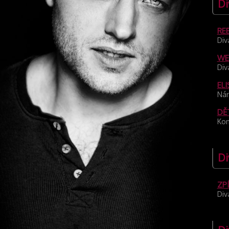
Di
RE
Div
WE
Div
EL
Nár
DĚT
Kon
Di
ZPÍ
Div