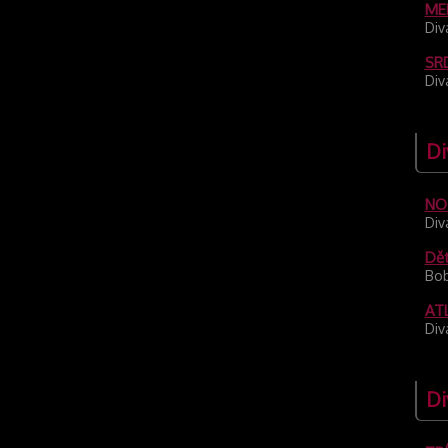
ME
Div
SR
Div
Di
NO
Div
Dět
Bob
AT
Div
Di