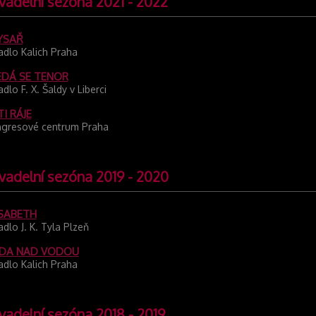
vadelní sezóna 2021 - 2022
YSAŘ
adlo Kalich Praha
EDÁ SE TENOR
adlo F. X. Šaldy v Liberci
I RÁJE
gresové centrum Praha
vadelní sezóna 2019 - 2020
ISABETH
adlo J. K. Tyla Plzeň
DA NAD VODOU
adlo Kalich Praha
vadelní sezóna 2018 - 2019