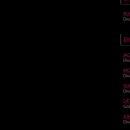
RO
Div
Di
JA
Div
MO
Div
SU
Div
DĚT
GoJ
JO
Div