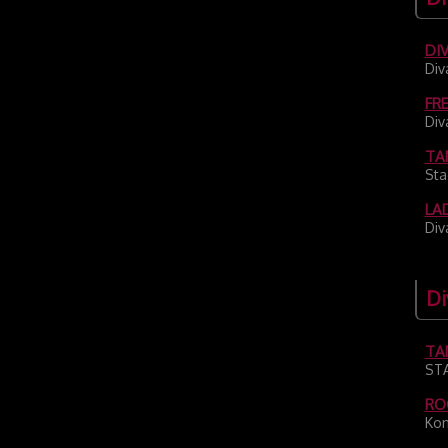
DI
Div
FR
Div
TA
Sta
LA
Div
Di
TA
ST
RO
Kon