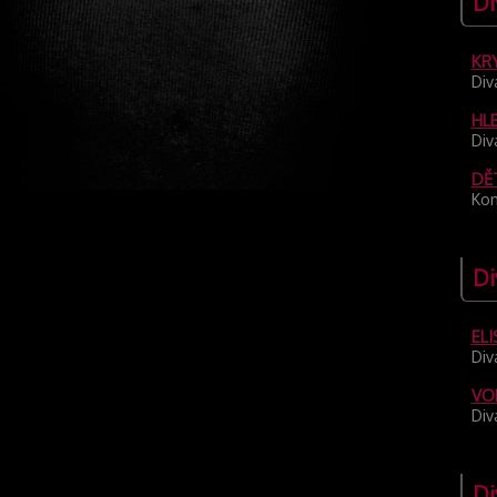
Di
KR
Div
HL
Div
DĚT
Kon
Di
EL
Div
VO
Div
Di