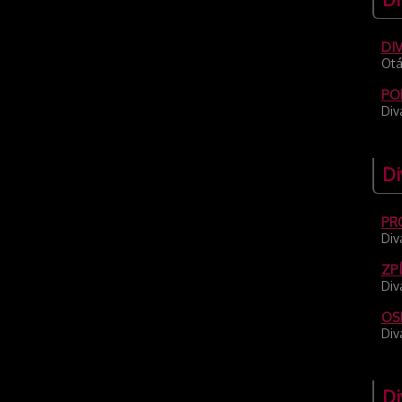
DI
Otá
PO
Div
Di
PRO
Div
ZPÍ
Div
OS
Div
Di