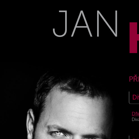
PŘ
Di
DI
Div