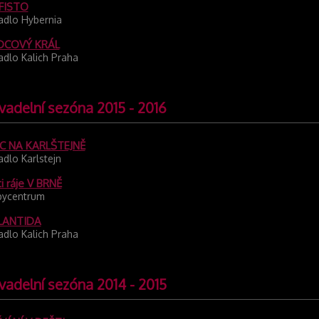
FISTO
adlo Hybernia
DCOVÝ KRÁL
adlo Kalich Praha
vadelní sezóna 2015 - 2016
C NA KARLŠTEJNĚ
adlo Karlstejn
i ráje V BRNĚ
ycentrum
LANTIDA
adlo Kalich Praha
vadelní sezóna 2014 - 2015